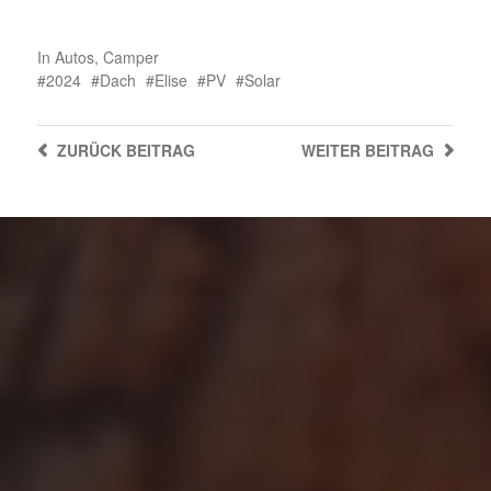
In
Autos
,
Camper
2024
Dach
Elise
PV
Solar
ZURÜCK
BEITRAG
WEITER
BEITRAG