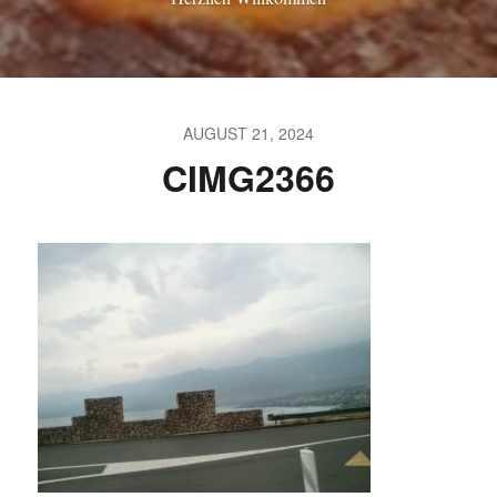
AUGUST 21, 2024
CIMG2366