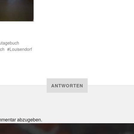
utagebuch
ich
Louisendorf
ANTWORTEN
mmentar abzugeben.