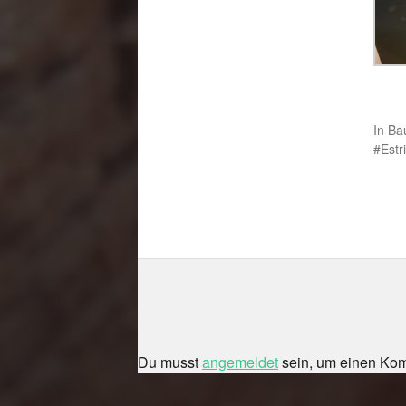
In
Ba
Estr
Du musst
angemeldet
sein, um einen Ko