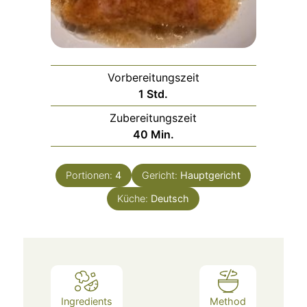
Vorbereitungszeit
1
Std.
Zubereitungszeit
40
Min.
Portionen:
4
Gericht:
Hauptgericht
Küche:
Deutsch
Ingredients
Method