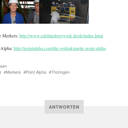
e Merkers:
http://www.erlebnisbergwerk.de/de/index.html
 Alpha:
http://pointalpha.com/die-gedenkstaette-point-alpha
isen
4
Merkers
Point Alpha
Thüringen
ANTWORTEN