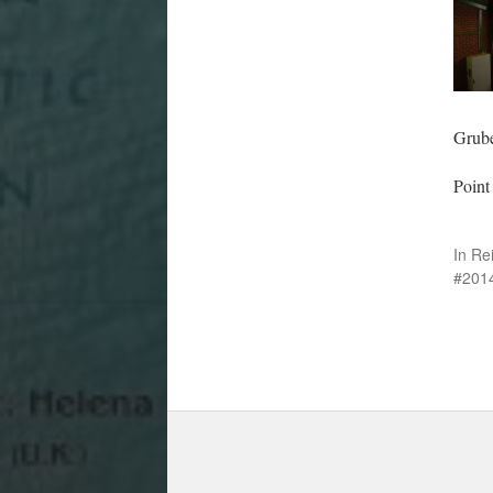
Grub
Point
In
Re
201