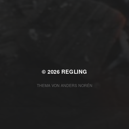
FEBRUAR 28, 2018
RUHIG WARS NUR AUF DER
SEITE
© 2026
REGLING
THEMA VON
ANDERS NORÉN